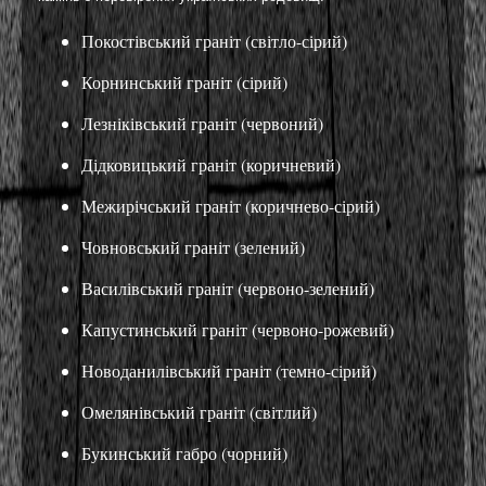
Покостівський граніт (світло-сірий)
Корнинський граніт (сірий)
Лезніківський граніт (червоний)
Дідковицький граніт (коричневий)
Межирічський граніт (коричнево-сірий)
Човновський граніт (зелений)
Василівський граніт (червоно-зелений)
Капустинський граніт (червоно-рожевий)
Новоданилівський граніт (темно-сірий)
Омелянівський граніт (світлий)
Букинський габро (чорний)