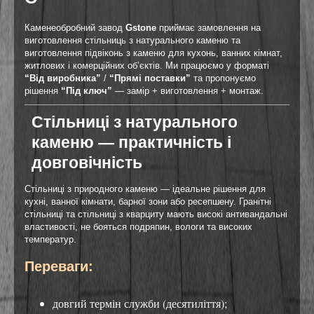
Каменеобробний завод
Gstone
приймає замовлення на
виготовлення стільниць з натурального каменю та
виготовлення підвіконь з каменю для кухонь, ванних кімнат,
житлових і комерційних об’єктів. Ми працюємо у форматі
“Від виробника”
/
“Прямі поставки”
та пропонуємо
рішення
“Під ключ”
— замір + виготовлення + монтаж.
Стільниці з натурального
каменю — практичність і
довговічність
Стільниці з природного каменю — ідеальне рішення для
кухні, ванної кімнати, барної зони або ресепшену. Гранітні
стільниці та стільниці з кварциту мають високі антивандальні
властивості, не бояться подряпин, вологи та високих
температур.
Переваги:
довгий термін служби (десятиліття);