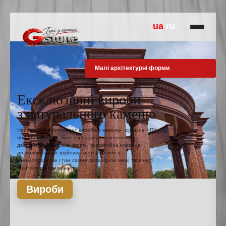
ua
ru
Панно з оніксу
Ексклюзивні вироби
з натурального каменю
Найбільший асортимент виробів з каменю , сучасне ЧПУ
обладнання , постійне впровадження інновацій ,
дворівневий контроль якості , професійна команда
дозволяють нам зруйнувати стереотипи в
камнеобработке і тим самим розширити межі творчості
архітекторів і дизайнерів.
Вироби