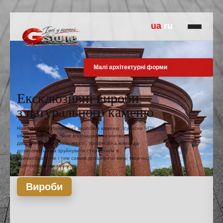
ua
ru
Малі архітектурні форми
Ексклюзивні вироби
з натурального каменю
Найбільший асортимент виробів з каменю , сучасне ЧПУ
обладнання , постійне впровадження інновацій ,
дворівневий контроль якості , професійна команда
дозволяють нам зруйнувати стереотипи в
камнеобработке і тим самим розширити межі творчості
архітекторів і дизайнерів.
Вироби