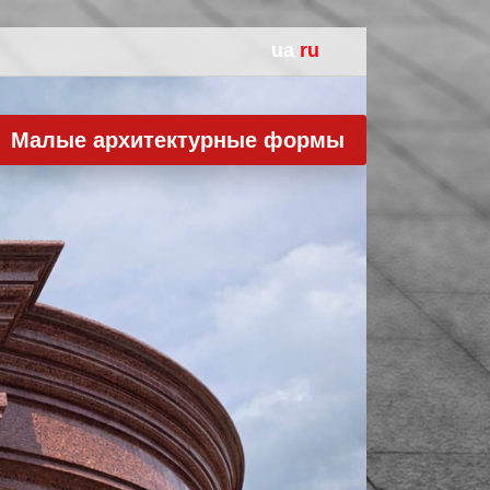
ua
ru
Панно из оникса