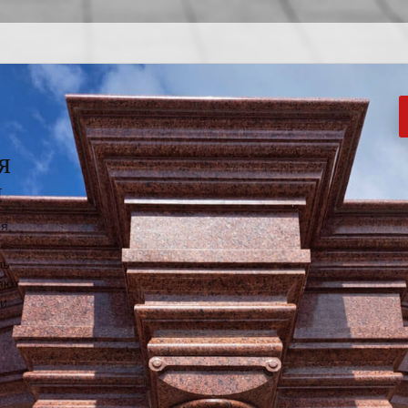
я
я
я,
ль
яют
 и