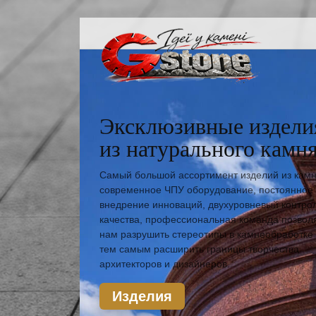
Эксклюзивные издели
из натурального камн
Самый большой ассортимент изделий из камн
современное ЧПУ оборудование, постоянное
внедрение инноваций, двухуровневый контро
качества, профессиональная команда позвол
нам разрушить стереотипы в камнеобработке
тем самым расширить границы творчества
архитекторов и дизайнеров.
Изделия