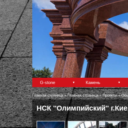
G-stone
Камень
Главная страница
»
Главная страница
»
Проекты
»
Общ
НСК ''Олимпийский'' г.Ки