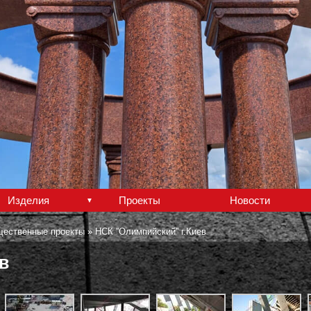
Изделия
Проекты
Новости
ественные проекты
»
НСК ''Олимпийский'' г.Киев
ев