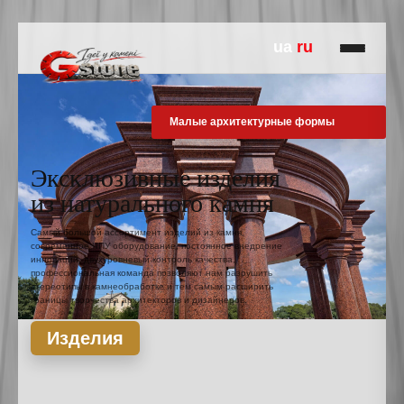
ua
ru
Панно из оникса
Эксклюзивные изделия
из натурального камня
Самый большой ассортимент изделий из камня,
современное ЧПУ оборудование, постоянное внедрение
инноваций, двухуровневый контроль качества,
профессиональная команда позволяют нам разрушить
стереотипы в камнеобработке и тем самым расширить
границы творчества архитекторов и дизайнеров.
Изделия