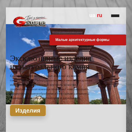
ua
ru
Малые архитектурные формы
Эксклюзивные изделия
из натурального камня
Самый большой ассортимент изделий из камня,
современное ЧПУ оборудование, постоянное внедрение
инноваций, двухуровневый контроль качества,
профессиональная команда позволяют нам разрушить
стереотипы в камнеобработке и тем самым расширить
границы творчества архитекторов и дизайнеров.
Изделия