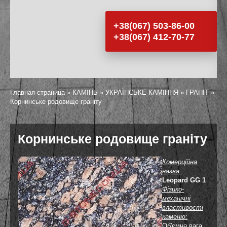
+38(067) 503-86-00
+38(067) 412-70-77
Главная страница
»
КАМІНЬ
»
УКРАЇНСЬКЕ КАМIННЯ
»
ГРАНІТ
»
Корнинське родовище граніту
Корнинське родовище граніту
Комерційна
назва:
Leopard GG 1
Фізико-
механічні
властивості
каменю:
Об'ємна вага