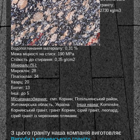
граніту:
2730 кg/m3
Водопоглинання матеріалу: 0,31 %
Межа міцності на стиск: 190 MPa
Стійкість до стирання: 0,35 g/cm2
Мінерали (%):
Мікроклін: 28
Плагіоклаз: 34
Кварц: 20
Біотит: 13
Інші: до 5
Місцезнаходження:
смт. Корнин, Попільнянський район,
Житомирська область, Україна
Інша назва:
Korninske
,
Корнинський граніт, граніт Корнин, сірий граніт, леопард,
сірий граніт із червоними плямами.
З цього граніту наша компанія виготовляє
Вироби з корнинського граніту